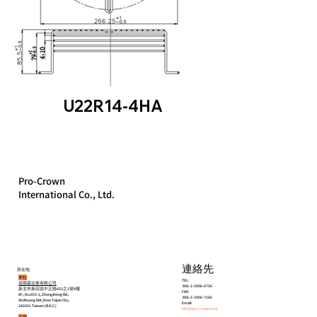
U22R14-4HA
Pro-Crown
International Co., Ltd.
連絡先
所在地
本社
TEL:
冠德霖企業有限公司
886-2-2906-6726
新北市新莊區中正路653之1號8樓
FAX:
8F., No.653-1, Zhongzheng Rd.,
886-2-2906-7266
Xinzhuang Dist.,New Taipei City,
Email:
242051 Taiwan (R.O.C.)
info@pro-crown.com
工場