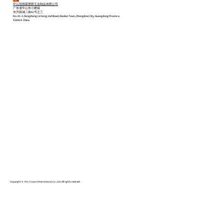
中山冠德霖塑胶五金制品有限公司
广东省中山市小榄镇
东升丽城二路41号之三
No. 41-3, Dongsheng Licheng 2nd Road, Xiaolan Town, Zhongshan City, Guangdong Province,
528414 China
ホーム
会社概要
商品
お問い合わせ
Copyright © Pro-Crown International Co., Ltd. All rights reserved.