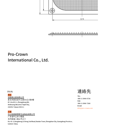
Pro-Crown
International Co., Ltd.
連絡先
所在地
本社
TEL:
冠德霖企業有限公司
886-2-2906-6726
新北市新莊區中正路653之1號8樓
FAX:
8F., No.653-1, Zhongzheng Rd.,
886-2-2906-7266
Xinzhuang Dist.,New Taipei City,
Email:
242051 Taiwan (R.O.C.)
info@pro-crown.com
工場
中山冠德霖塑胶五金制品有限公司
广东省中山市小榄镇
东升丽城二路41号之三
No. 41-3, Dongsheng Licheng 2nd Road, Xiaolan Town, Zhongshan City, Guangdong Province,
528414 China